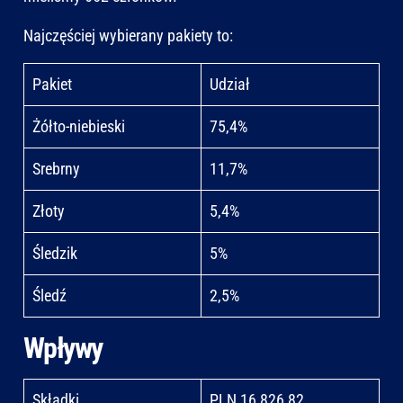
Najczęściej wybierany pakiety to:
Pakiet
Udział
Żółto-niebieski
75,4%
Srebrny
11,7%
Złoty
5,4%
Śledzik
5%
Śledź
2,5%
Wpływy
Składki
PLN 16 826,82